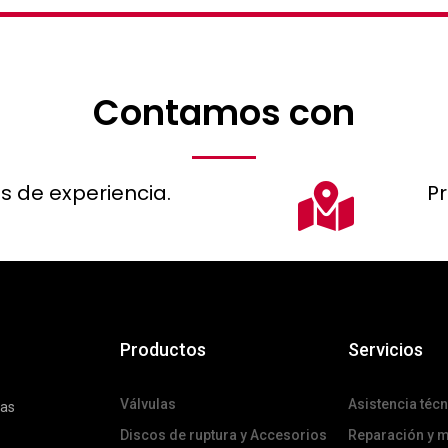
Contamos con
s de experiencia.
P
Productos
Servicios
Válvulas
Asistencia técn
das
Discos de ruptura y Accesorios
Reparación y 