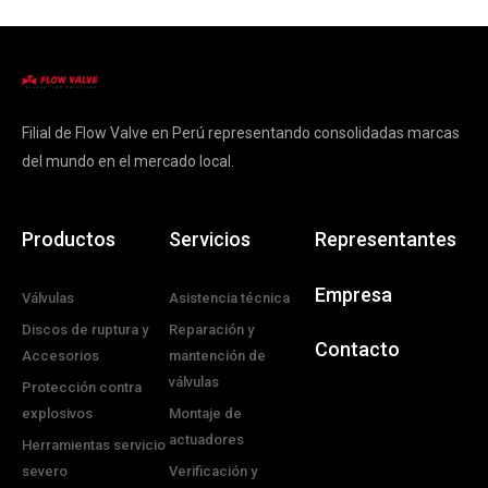
Filial de Flow Valve en Perú representando consolidadas marcas
del mundo en el mercado local.
Productos
Servicios
Representantes
Empresa
Válvulas
Asistencia técnica
Discos de ruptura y
Reparación y
Contacto
Accesorios
mantención de
válvulas
Protección contra
explosivos
Montaje de
actuadores
Herramientas servicio
severo
Verificación y