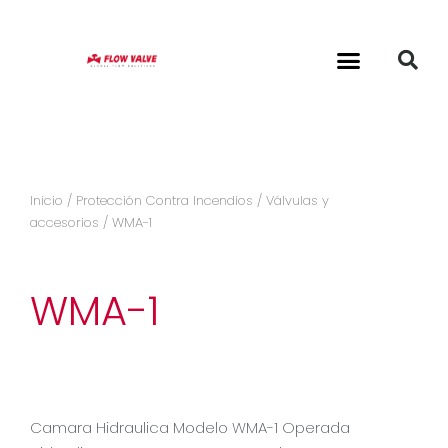
Inicio
/
Protección Contra Incendios
/
Válvulas y
accesorios
/ WMA-1
WMA-1
Camara Hidraulica Modelo WMA-1 Operada