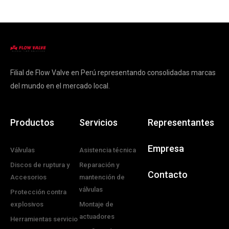
Filial de Flow Valve en Perú representando consolidadas marcas
del mundo en el mercado local.
Productos
Servicios
Representantes
Empresa
Válvulas
Asistencia técnica
Discos de ruptura y
Reparación y
Contacto
Accesorios
mantención de
válvulas
Protección contra
explosivos
Montaje de
actuadores
Herramientas servicio