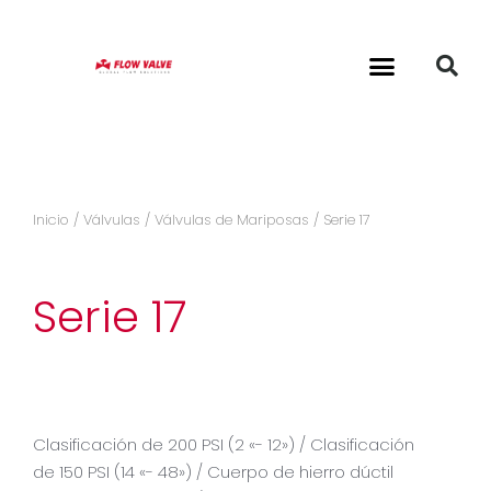
Inicio
/
Válvulas
/
Válvulas de Mariposas
/ Serie 17
Serie 17
Clasificación de 200 PSI (2 «- 12») / Clasificación
de 150 PSI (14 «- 48») / Cuerpo de hierro dúctil