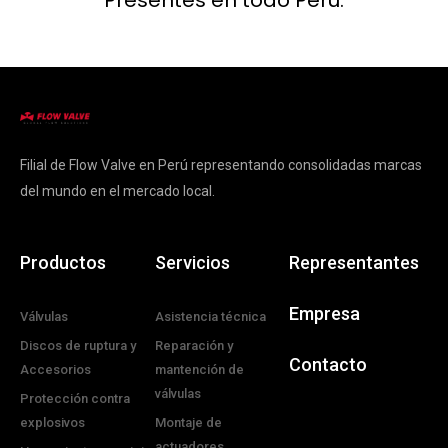
Presentes en todo Perú.
Filial de Flow Valve en Perú representando consolidadas marcas
del mundo en el mercado local.
Productos
Servicios
Representantes
Empresa
Válvulas
Asistencia técnica
Discos de ruptura y
Reparación y
Contacto
Accesorios
mantención de
válvulas
Protección contra
explosivos
Montaje de
actuadores