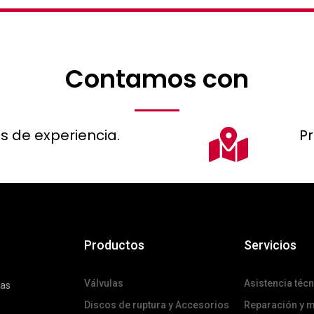
Contamos con
s de experiencia.
P
Productos
Servicios
Válvulas
Asistencia técn
das
Discos de ruptura y Accesorios
Reparación y 