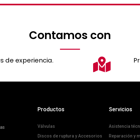
Contamos con
s de experiencia.
P
Productos
Servicios
Válvulas
Asistencia técn
das
Discos de ruptura y Accesorios
Reparación y 