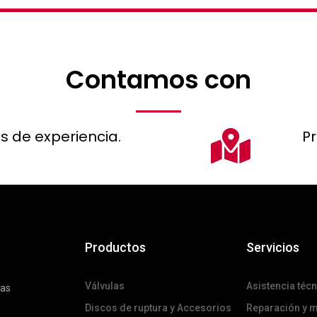
Contamos con
s de experiencia.
P
Productos
Servicios
Válvulas
Asistencia técn
das
Discos de ruptura y Accesorios
Reparación y 