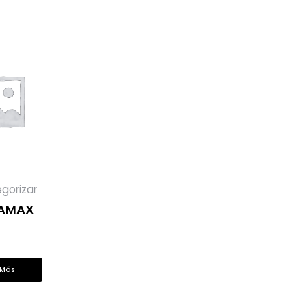
egorizar
AMAX
 Más