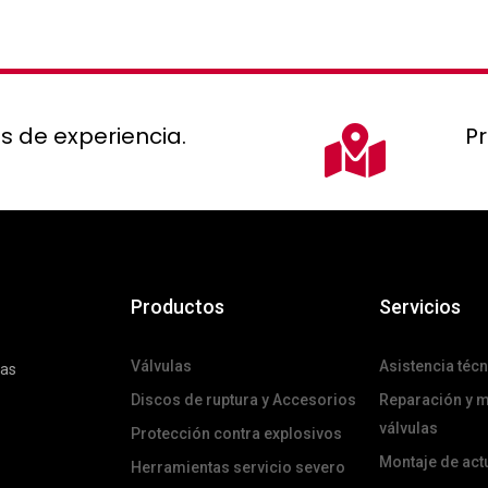
s de experiencia.
P
Productos
Servicios
Válvulas
Asistencia técn
das
Discos de ruptura y Accesorios
Reparación y 
válvulas
Protección contra explosivos
Montaje de ac
Herramientas servicio severo