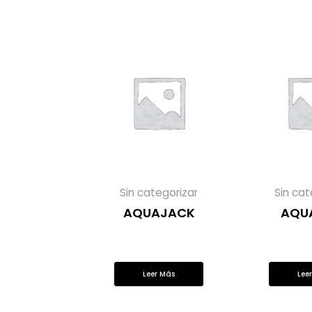
Sin categorizar
Sin cat
AQUAJACK
AQU
Leer Más
Lee