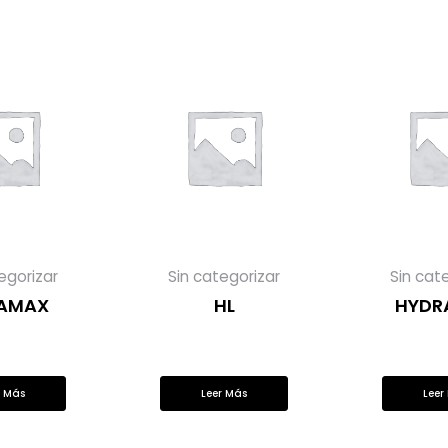
egorizar
Sin categorizar
Sin cat
AMAX
HL
HYDR
r Más
Leer Más
Leer